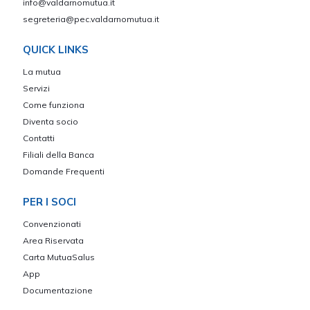
info@valdarnomutua.it
segreteria@pec.valdarnomutua.it
QUICK LINKS
La mutua
Servizi
Come funziona
Diventa socio
Contatti
Filiali della Banca
Domande Frequenti
PER I SOCI
Convenzionati
Area Riservata
Carta MutuaSalus
App
Documentazione