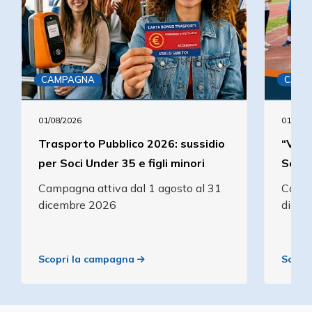
CAMPAGNA
CAMP
01/08/2026
01/08/2
Trasporto Pubblico 2026: sussidio
“Visi
per Soci Under 35 e figli minori
Soci e
Campagna attiva dal 1 agosto al 31
Campa
dicembre 2026
dicem
Scopri la campagna
Scopr